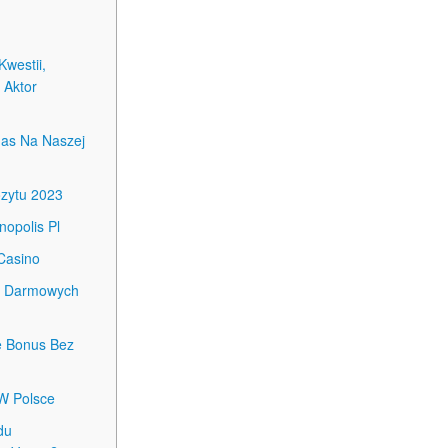
westii,
 Aktor
gas Na Naszej
zytu 2023
opolis Pl
Casino
0 Darmowych
e Bonus Bez
W Polsce
du