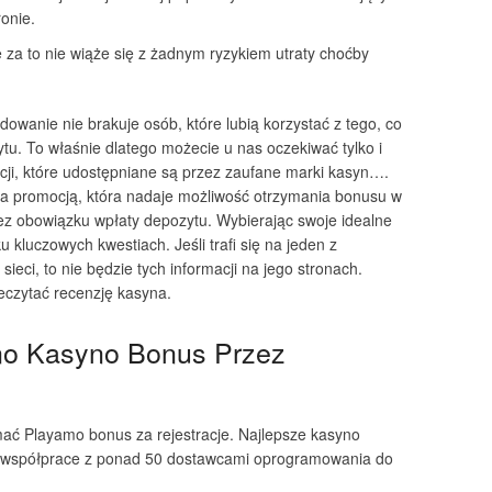
onie.
 za to nie wiąże się z żadnym ryzykiem utraty choćby
wanie nie brakuje osób, które lubią korzystać z tego, co
u. To właśnie dlatego możecie u nas oczekiwać tylko i
cji, które udostępniane są przez zaufane marki kasyn….
na promocją, która nadaje możliwość otrzymania bonusu w
z obowiązku wpłaty depozytu. Wybierając swoje idealne
 kluczowych kwestiach. Jeśli trafi się na jeden z
ieci, to nie będzie tych informacji na jego stronach.
eczytać recenzję kasyna.
no Kasyno Bonus Przez
ać Playamo bonus za rejestracje. Najlepsze kasyno
 współprace z ponad 50 dostawcami oprogramowania do