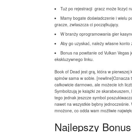
Tuż po rejestracji gracz może liczyć 
Mamy bogate doświadczenie i wielu po
gracze, zwłaszcza ci początkujący.
W branży oprogramowania gier kasyno
Aby go uzyskać, należy własne konto z
Bonus na powitanie od Vulkan Vegas je
ekskluzywnego linku.
Book of Dead jest grą, która w pierwszej
spinów sama w sobie. [newline]Oznacza to
całkowicie darmowo, ale możecie ich lic
Symbolizują je książki ze skarabeuszem,
tego jednak jeszcze symbol poszukiwacza
nawet na wszystkie bębny jednocześnie. 
mnożone, co odda wam możliwie najwięk
Najlepszy Bonus